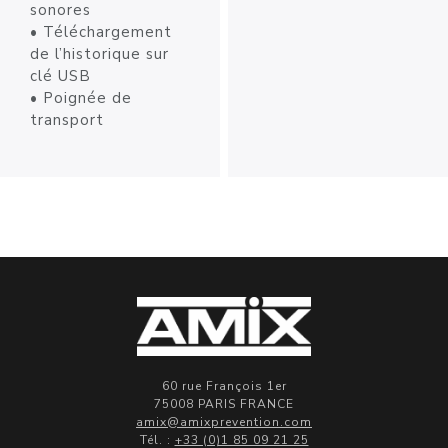
sonores
• Téléchargement
de l’historique sur
clé USB
• Poignée de
transport
60 rue François 1er
75008 PARIS FRANCE
amix@amixprevention.com
Tél. :
+33 (0)1 85 09 21 25